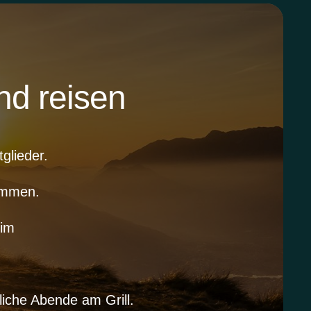
nd reisen
glieder.
ommen.
eim
che Abende am Grill.