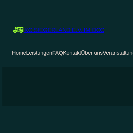
Zum
Inhalt
springen
KC SIEGERLAND E.V. IM DCC
Home
Leistungen
FAQ
Kontakt
Über uns
Veranstaltu